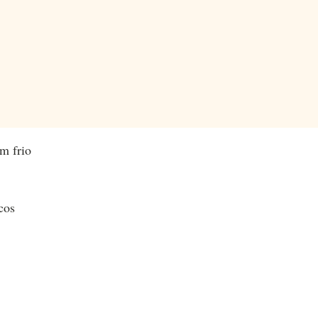
m frio
cos