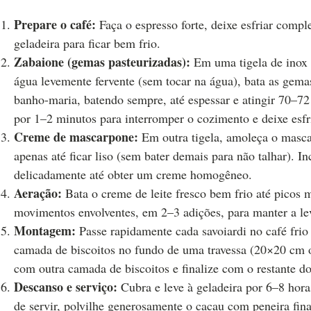
Prepare o café:
Faça o espresso forte, deixe esfriar comple
geladeira para ficar bem frio.
Zabaione (gemas pasteurizadas):
Em uma tigela de inox 
água levemente fervente (sem tocar na água), bata as gema
banho-maria, batendo sempre, até espessar e atingir 70–72 
por 1–2 minutos para interromper o cozimento e deixe esfr
Creme de mascarpone:
Em outra tigela, amoleça o masc
apenas até ficar liso (sem bater demais para não talhar). 
delicadamente até obter um creme homogêneo.
Aeração:
Bata o creme de leite fresco bem frio até picos
movimentos envolventes, em 2–3 adições, para manter a lev
Montagem:
Passe rapidamente cada savoiardi no café fri
camada de biscoitos no fundo de uma travessa (20×20 cm 
com outra camada de biscoitos e finalize com o restante do
Descanso e serviço:
Cubra e leve à geladeira por 6–8 hora
de servir, polvilhe generosamente o cacau com peneira fina