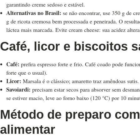
garantindo creme sedoso e estável.
Alternativas no Brasil:
se não encontrar, use 350 g de cre
g de ricota cremosa bem processada e peneirada. O resul
láctea mais marcada. Evite cream cheese: sua acidez altera 
Café, licor e biscoitos 
Café:
prefira espresso forte e frio. Café coado pode funci
forte que o usual).
Licor:
Marsala é o clássico; amaretto traz amêndoas sutis
Savoiardi:
precisam estar secos para absorver sem desmanc
se estiver macio, leve ao forno baixo (120 °C) por 10 minut
Método de preparo com
alimentar