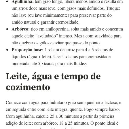
Agulhinha:
tem grão longo, libera menos amido e resulta em
um arroz doce mais leve, com grãos mais definidos. Truque:
não lave (ou lave minimamente) para preservar parte do
amido natural e garantir cremosidade.
Arbóreo:
rico em amilopectina, solta mais amido e concentra
aquele efeito “aveludado” intenso. Mexa com suavidade para
não quebrar os grãos e evitar que passe do ponto.
Proporção base:
1 xícara de arroz para 4 a 5 xícaras de
líquidos (água + leite). Use 4 xícaras para cremosidade
moderada; até 5 xícaras para mais fluidez.
Leite, água e tempo de
cozimento
Comece com água para hidratar o grão sem queimar a lactose, e
em seguida entre com leite integral quente. Fogo sempre baixo.
Com agulhinha, calcule 25 a 30 minutos a partir da primeira
adição de leite; com arbóreo, 18 a 25 minutos. O ponto ideal é