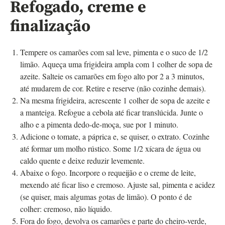
Refogado, creme e
finalização
Tempere os camarões com sal leve, pimenta e o suco de 1/2
limão. Aqueça uma frigideira ampla com 1 colher de sopa de
azeite. Salteie os camarões em fogo alto por 2 a 3 minutos,
até mudarem de cor. Retire e reserve (não cozinhe demais).
Na mesma frigideira, acrescente 1 colher de sopa de azeite e
a manteiga. Refogue a cebola até ficar translúcida. Junte o
alho e a pimenta dedo-de-moça, sue por 1 minuto.
Adicione o tomate, a páprica e, se quiser, o extrato. Cozinhe
até formar um molho rústico. Some 1/2 xícara de água ou
caldo quente e deixe reduzir levemente.
Abaixe o fogo. Incorpore o requeijão e o creme de leite,
mexendo até ficar liso e cremoso. Ajuste sal, pimenta e acidez
(se quiser, mais algumas gotas de limão). O ponto é de
colher: cremoso, não líquido.
Fora do fogo, devolva os camarões e parte do cheiro-verde,