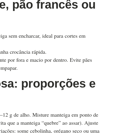
e, pão francês ou
ga sem encharcar, ideal para cortes em
anha crocância rápida.
nte por fora e macio por dentro. Evite pães
empapar.
sa: proporções e
8–12 g de alho. Misture manteiga em ponto de
vita que a manteiga “quebre” ao assar). Ajuste
Variações: some cebolinha, orégano seco ou uma