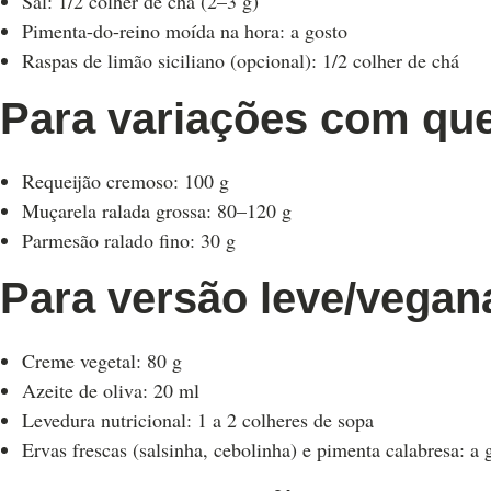
Sal: 1/2 colher de chá (2–3 g)
Pimenta-do-reino moída na hora: a gosto
Raspas de limão siciliano (opcional): 1/2 colher de chá
Para variações com que
Requeijão cremoso: 100 g
Muçarela ralada grossa: 80–120 g
Parmesão ralado fino: 30 g
Para versão leve/vegan
Creme vegetal: 80 g
Azeite de oliva: 20 ml
Levedura nutricional: 1 a 2 colheres de sopa
Ervas frescas (salsinha, cebolinha) e pimenta calabresa: a 