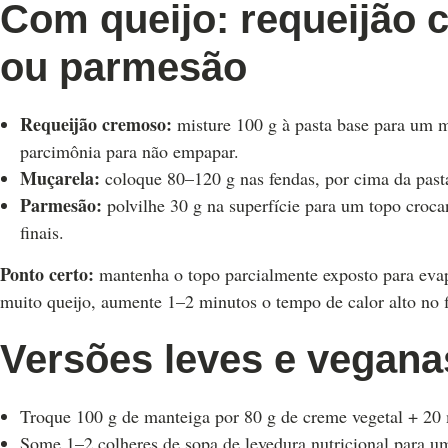
Com queijo: requeijão 
ou parmesão
Requeijão cremoso:
misture 100 g à pasta base para um 
parcimônia para não empapar.
Muçarela:
coloque 80–120 g nas fendas, por cima da pasta.
Parmesão:
polvilhe 30 g na superfície para um topo croca
finais.
Ponto certo:
mantenha o topo parcialmente exposto para evap
muito queijo, aumente 1–2 minutos o tempo de calor alto no f
Versões leves e vegana
Troque 100 g de manteiga por 80 g de creme vegetal + 20 
Some 1–2 colheres de sopa de levedura nutricional para u