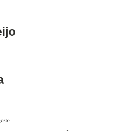
ijo
a
gosto