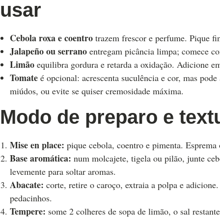
usar
Cebola roxa e coentro
trazem frescor e perfume. Pique fi
Jalapeño ou serrano
entregam picância limpa; comece c
Limão
equilibra gordura e retarda a oxidação. Adicione 
Tomate
é opcional: acrescenta suculência e cor, mas pode
miúdos, ou evite se quiser cremosidade máxima.
Modo de preparo e textu
Mise en place:
pique cebola, coentro e pimenta. Esprema 
Base aromática:
num molcajete, tigela ou pilão, junte ceb
levemente para soltar aromas.
Abacate:
corte, retire o caroço, extraia a polpa e adicio
pedacinhos.
Tempere:
some 2 colheres de sopa de limão, o sal restant