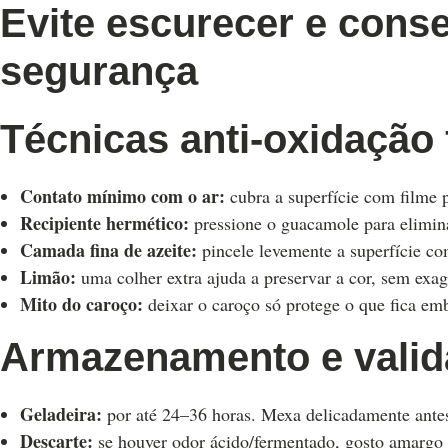
Evite escurecer e cons
segurança
Técnicas anti-oxidação 
Contato mínimo com o ar:
cubra a superfície com filme p
Recipiente hermético:
pressione o guacamole para eliminar
Camada fina de azeite:
pincele levemente a superfície com
Limão:
uma colher extra ajuda a preservar a cor, sem exag
Mito do caroço:
deixar o caroço só protege o que fica emb
Armazenamento e valid
Geladeira:
por até 24–36 horas. Mexa delicadamente antes
Descarte:
se houver odor ácido/fermentado, gosto amargo 