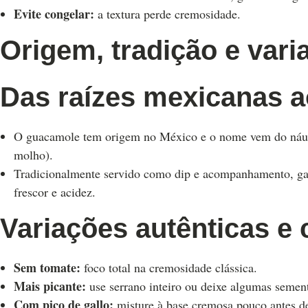
Evite congelar:
a textura perde cremosidade.
Origem, tradição e vari
Das raízes mexicanas 
O guacamole tem origem no México e o nome vem do náuatl
molho).
Tradicionalmente servido como dip e acompanhamento, g
frescor e acidez.
Variações autênticas e c
Sem tomate:
foco total na cremosidade clássica.
Mais picante:
use serrano inteiro ou deixe algumas semen
Com pico de gallo:
misture à base cremosa pouco antes de 