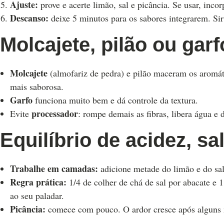
Ajuste:
prove e acerte limão, sal e picância. Se usar, inco
Descanso:
deixe 5 minutos para os sabores integrarem. Si
Molcajete, pilão ou gar
Molcajete
(almofariz de pedra) e pilão maceram os aromáti
mais saborosa.
Garfo
funciona muito bem e dá controle da textura.
processador
Evite
: rompe demais as fibras, libera água e
Equilíbrio de acidez, sa
Trabalhe em camadas:
adicione metade do limão e do sal,
Regra prática:
1/4 de colher de chá de sal por abacate e 1
ao seu paladar.
Picância:
comece com pouco. O ardor cresce após alguns 