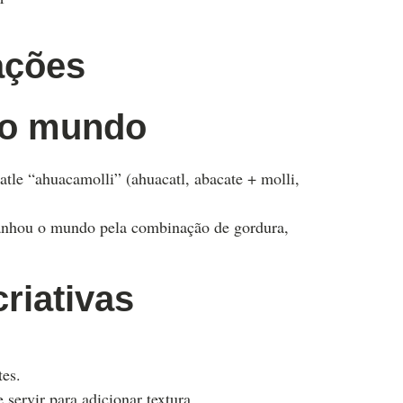
ações
ao mundo
e “ahuacamolli” (ahuacatl, abacate + molli,
anhou o mundo pela combinação de gordura,
riativas
tes.
servir para adicionar textura.