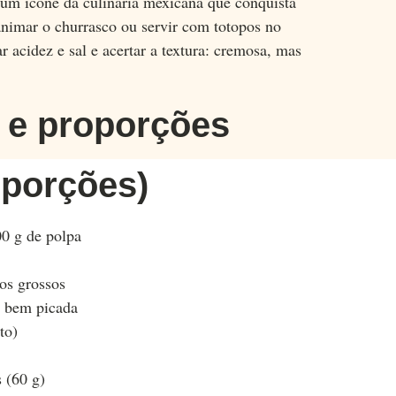
 um ícone da culinária mexicana que conquista
animar o churrasco ou servir com totopos no
r acidez e sal e acertar a textura: cremosa, mas
s e proporções
 porções)
00 g de polpa
los grossos
, bem picada
to)
 (60 g)