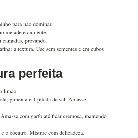
ninho para não dominar.
om metade e aumente.
em camadas, provando.
 afinar a textura. Use sem sementes e em cubos
ra perfeita
o limão.
ola, pimenta e 1 pitada de sal. Amasse
ne. Amasse com garfo até ficar cremosa, mantendo
e e o coentro. Misture com delicadeza.