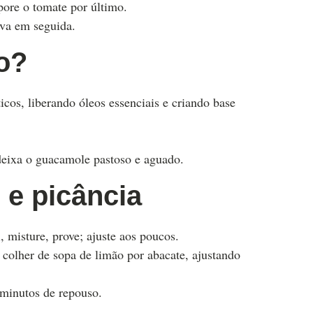
rpore o tomate por último.
rva em seguida.
fo?
cos, liberando óleos essenciais e criando base
 deixa o guacamole pastoso e aguado.
l e picância
 misture, prove; ajuste aos poucos.
 colher de sopa de limão por abacate, ajustando
minutos de repouso.