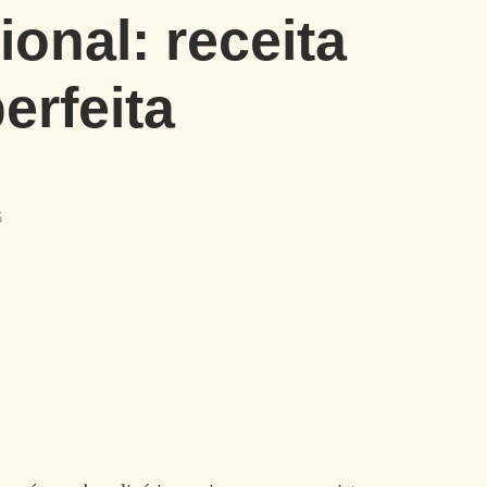
onal: receita
erfeita
5