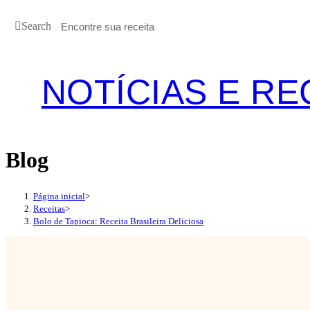
Ir
Search
para
o
conteúdo
NOTÍCIAS E RE
Blog
Página inicial
>
Receitas
>
Bolo de Tapioca: Receita Brasileira Deliciosa