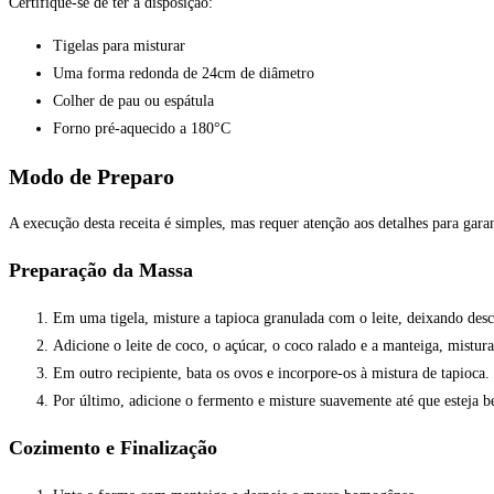
Certifique-se de ter à disposição:
Tigelas para misturar
Uma forma redonda de 24cm de diâmetro
Colher de pau ou espátula
Forno pré-aquecido a 180°C
Modo de Preparo
A execução desta receita é simples, mas requer atenção aos detalhes para gara
Preparação da Massa
Em uma tigela, misture a tapioca granulada com o leite, deixando desc
Adicione o leite de coco, o açúcar, o coco ralado e a manteiga, mist
Em outro recipiente, bata os ovos e incorpore-os à mistura de tapioca.
Por último, adicione o fermento e misture suavemente até que esteja b
Cozimento e Finalização