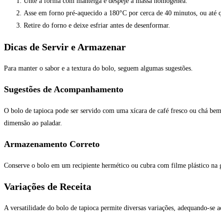
Unte a forma com manteiga e despeje a massa homogênea.
Asse em forno pré-aquecido a 180°C por cerca de 40 minutos, ou até q
Retire do forno e deixe esfriar antes de desenformar.
Dicas de Servir e Armazenar
Para manter o sabor e a textura do bolo, seguem algumas sugestões.
Sugestões de Acompanhamento
O bolo de tapioca pode ser servido com uma xícara de café fresco ou chá bem
dimensão ao paladar.
Armazenamento Correto
Conserve o bolo em um recipiente hermético ou cubra com filme plástico na g
Variações de Receita
A versatilidade do bolo de tapioca permite diversas variações, adequando-se ao