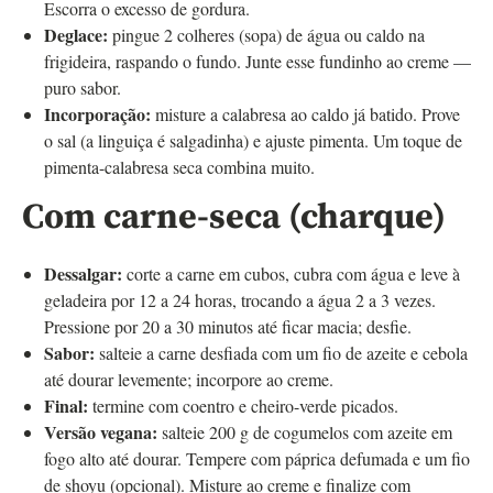
Escorra o excesso de gordura.
Deglace:
pingue 2 colheres (sopa) de água ou caldo na
frigideira, raspando o fundo. Junte esse fundinho ao creme —
puro sabor.
Incorporação:
misture a calabresa ao caldo já batido. Prove
o sal (a linguiça é salgadinha) e ajuste pimenta. Um toque de
pimenta-calabresa seca combina muito.
Com carne-seca (charque)
Dessalgar:
corte a carne em cubos, cubra com água e leve à
geladeira por 12 a 24 horas, trocando a água 2 a 3 vezes.
Pressione por 20 a 30 minutos até ficar macia; desfie.
Sabor:
salteie a carne desfiada com um fio de azeite e cebola
até dourar levemente; incorpore ao creme.
Final:
termine com coentro e cheiro-verde picados.
Versão vegana:
salteie 200 g de cogumelos com azeite em
fogo alto até dourar. Tempere com páprica defumada e um fio
de shoyu (opcional). Misture ao creme e finalize com