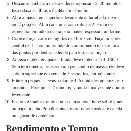
Descanse: embale a massa e deixe repousar 15–20 minutos.
Isso relaxa as fibras e facilita abrir fininho.
Abra a massa: em superfície levemente enfarinhada, divida
em 2 porções. Abra cada uma com rolo até 2–3 mm de
espessura, girando a massa para manter espessura uniforme.
Corte e torça: corte retângulos de 10 × 3 cm. Faça um corte
central de 4–5 cm no sentido do comprimento e passe uma
das pontas por dentro da fenda para formar a torção.
Aqueça o óleo: em panela funda, leve o óleo a 170–180 °C.
Sem termômetro, teste com um pedacinho de massa: ele deve
subir à superfície em cerca de 3 segundos, borbulhando.
Frite em pequenas levas: coloque 4–6 unidades por vez, sem
amontoar. Frite por 1–2 minutos, virando uma vez, até dourar
levemente.
Escorra e finalize: retire com escumadeira, drene sobre grade
ou papel-toalha. Polvilhe ainda mornos com açúcar e canela
ou açúcar de confeiteiro.
Rendimento e Tempo