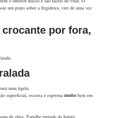
êm o interior macio e são fáceis de virar. O
poie um prato sobre a frigideira, vire de uma vez
 crocante por fora,
lizada.
ralada
para uma tigela.
muito
do superficial, escorra e esprema
bem em
sopa de ghee. Espalhe metade da batata,