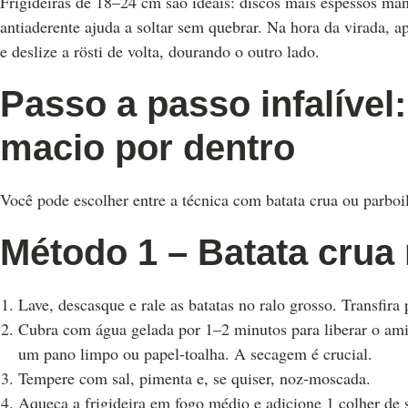
Frigideiras de 18–24 cm são ideais: discos mais espessos mant
antiaderente ajuda a soltar sem quebrar. Na hora da virada, a
e deslize a rösti de volta, dourando o outro lado.
Passo a passo infalível:
macio por dentro
Você pode escolher entre a técnica com batata crua ou parboi
Método 1 – Batata crua 
Lave, descasque e rale as batatas no ralo grosso. Transfira 
Cubra com água gelada por 1–2 minutos para liberar o ami
um pano limpo ou papel-toalha. A secagem é crucial.
Tempere com sal, pimenta e, se quiser, noz-moscada.
Aqueça a frigideira em fogo médio e adicione 1 colher de 