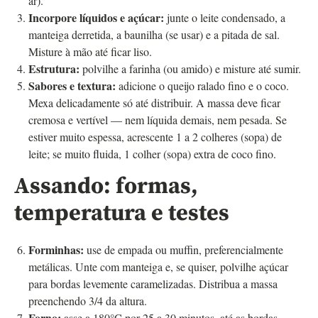
ar).
Incorpore líquidos e açúcar:
junte o leite condensado, a
manteiga derretida, a baunilha (se usar) e a pitada de sal.
Misture à mão até ficar liso.
Estrutura:
polvilhe a farinha (ou amido) e misture até sumir.
Sabores e textura:
adicione o queijo ralado fino e o coco.
Mexa delicadamente só até distribuir. A massa deve ficar
cremosa e vertível — nem líquida demais, nem pesada. Se
estiver muito espessa, acrescente 1 a 2 colheres (sopa) de
leite; se muito fluida, 1 colher (sopa) extra de coco fino.
Assando: formas,
temperatura e testes
Forminhas:
use de empada ou muffin, preferencialmente
metálicas. Unte com manteiga e, se quiser, polvilhe açúcar
para bordas levemente caramelizadas. Distribua a massa
preenchendo 3/4 da altura.
Forno:
asse a 180°C por 25 a 30 minutos, até as bordas