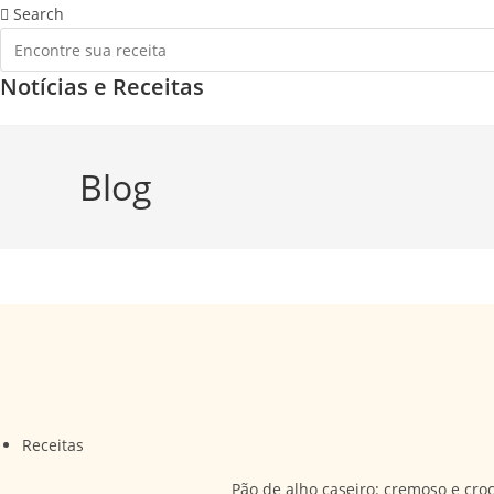
Ir
Search
para
o
Notícias e Receitas
conteúdo
Blog
Receitas
Pão de alho caseiro: cremoso e cro