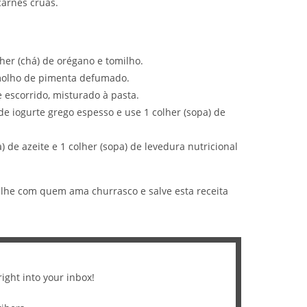
carnes cruas.
her (chá) de orégano e tomilho.
 molho de pimenta defumado.
 escorrido, misturado à pasta.
e iogurte grego espesso e use 1 colher (sopa) de
 de azeite e 1 colher (sopa) de levedura nutricional
ilhe com quem ama churrasco e salve esta receita
right into your inbox!