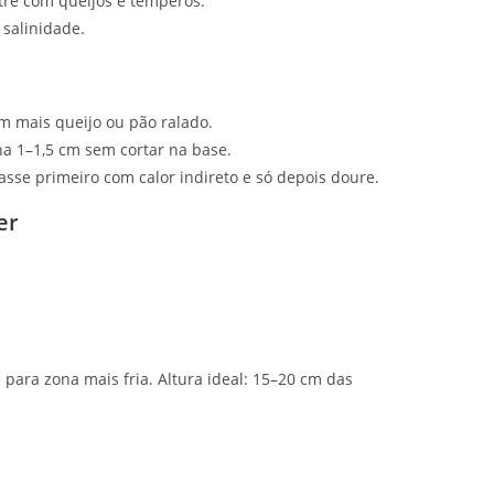
tre com queijos e temperos.
 salinidade.
m mais queijo ou pão ralado.
ha 1–1,5 cm sem cortar na base.
 asse primeiro com calor indireto e só depois doure.
er
 para zona mais fria. Altura ideal: 15–20 cm das