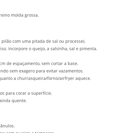
reino moída grossa.
 pilão com uma pitada de sal ou processe).
so. Incorpore o queijo, a salsinha, sal e pimenta.
 cm de espaçamento, sem cortar a base.
hendo sem exagero para evitar vazamentos.
uanto a churrasqueira/forno/airfryer aquece.
os para corar a superfície.
 ainda quente.
rânulos.