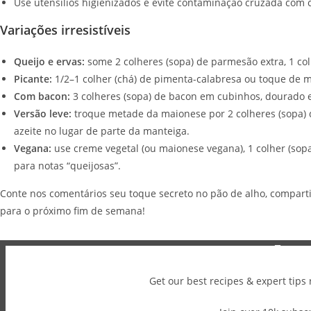
Use utensílios higienizados e evite contaminação cruzada com 
Variações irresistíveis
Queijo e ervas:
some 2 colheres (sopa) de parmesão extra, 1 col
Picante:
1/2–1 colher (chá) de pimenta-calabresa ou toque de
Com bacon:
3 colheres (sopa) de bacon em cubinhos, dourado e
Versão leve:
troque metade da maionese por 2 colheres (sopa) d
azeite no lugar de parte da manteiga.
Vegana:
use creme vegetal (ou maionese vegana), 1 colher (sopa)
para notas “queijosas”.
Conte nos comentários seu toque secreto no pão de alho, compart
para o próximo fim de semana!
Get our best recipes & expert tips 