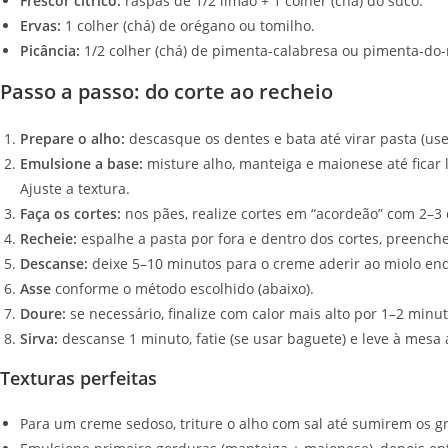
Frescor cítrico:
raspas de 1/2 limão + 1 colher (chá) do suco.
Ervas:
1 colher (chá) de orégano ou tomilho.
Picância:
1/2 colher (chá) de pimenta-calabresa ou pimenta-do-
Passo a passo: do corte ao recheio
Prepare o alho:
descasque os dentes e bata até virar pasta (use
Emulsione a base:
misture alho, manteiga e maionese até ficar li
Ajuste a textura.
Faça os cortes:
nos pães, realize cortes em “acordeão” com 2–3
Recheie:
espalhe a pasta por fora e dentro dos cortes, preenc
Descanse:
deixe 5–10 minutos para o creme aderir ao miolo enq
Asse
conforme o método escolhido (abaixo).
Doure:
se necessário, finalize com calor mais alto por 1–2 minut
Sirva:
descanse 1 minuto, fatie (se usar baguete) e leve à mesa
Texturas perfeitas
Para um creme sedoso, triture o alho com sal até sumirem os g