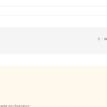
>
R
cante no churrasco