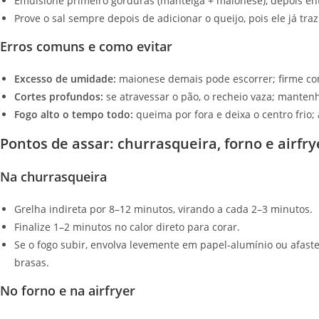
Emulsione primeiro gorduras (manteiga + maionese), depois en
Prove o sal sempre depois de adicionar o queijo, pois ele já traz
Erros comuns e como evitar
Excesso de umidade:
maionese demais pode escorrer; firme co
Cortes profundos:
se atravessar o pão, o recheio vaza; manten
Fogo alto o tempo todo:
queima por fora e deixa o centro frio;
Pontos de assar: churrasqueira, forno e airfry
Na churrasqueira
Grelha indireta por 8–12 minutos, virando a cada 2–3 minutos.
Finalize 1–2 minutos no calor direto para corar.
Se o fogo subir, envolva levemente em papel-alumínio ou afaste
brasas.
No forno e na airfryer