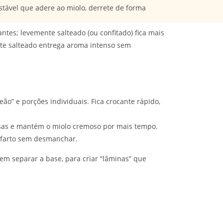
ável que adere ao miolo, derrete de forma
ntes; levemente salteado (ou confitado) fica mais
te salteado entrega aroma intenso sem
eão” e porções individuais. Fica crocante rápido,
osas e mantém o miolo cremoso por mais tempo.
o farto sem desmanchar.
sem separar a base, para criar “lâminas” que