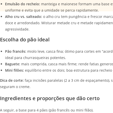
Emulsão do recheio:
manteiga e maionese formam uma base est
uniforme e evita que a umidade se perca rapidamente.
Alho cru vs. salteado:
o alho cru tem pungência e frescor marca
doce e arredondado. Misturar metade cru e metade rapidamen
agressividade.
Escolha do pão ideal
Pão francês:
miolo leve, casca fina; ótimo para cortes em “acord
ideal para churrasqueiras potentes.
Baguete:
mais comprida, casca mais firme; rende fatias gener
Mini filões:
equilíbrio entre os dois; boa estrutura para rechei
Dica de corte:
faça incisões paralelas (2 a 3 cm de espaçamento), 
seguram o creme.
Ingredientes e proporções que dão certo
A seguir, a base para 4 pães (pão francês ou mini filão).