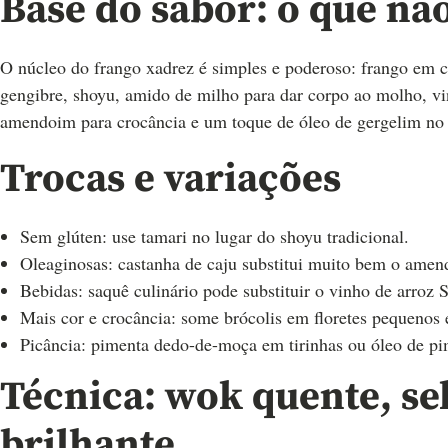
Base do sabor: o que não
O núcleo do frango xadrez é simples e poderoso: frango em c
gengibre, shoyu, amido de milho para dar corpo ao molho, vin
amendoim para crocância e um toque de óleo de gergelim no 
Trocas e variações
Sem glúten: use tamari no lugar do shoyu tradicional.
Oleaginosas: castanha de caju substitui muito bem o amen
Bebidas: saquê culinário pode substituir o vinho de arroz 
Mais cor e crocância: some brócolis em floretes pequenos 
Picância: pimenta dedo-de-moça em tirinhas ou óleo de pi
Técnica: wok quente, s
brilhante