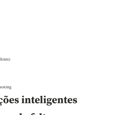
ndoim)
aoxing
ções inteligentes