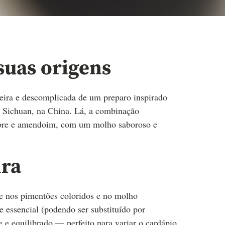
suas origens
aseira e descomplicada de um preparo inspirado
e Sichuan, na China. Lá, a combinação
ngibre e amendoim, com um molho saboroso e
ira
ue nos pimentões coloridos e no molho
essencial (podendo ser substituído por
e e equilibrado — perfeito para variar o cardápio