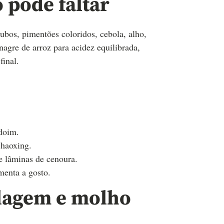
 pode faltar
ubos, pimentões coloridos, cebola, alho,
agre de arroz para acidez equilibrada,
final.
doim.
Shaoxing.
e lâminas de cenoura.
menta a gosto.
elagem e molho