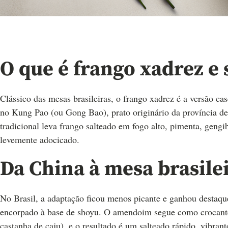
O que é frango xadrez e 
Clássico das mesas brasileiras, o frango xadrez é a versão c
no Kung Pao (ou Gong Bao), prato originário da província d
tradicional leva frango salteado em fogo alto, pimenta, ge
levemente adocicado.
Da China à mesa brasile
No Brasil, a adaptação ficou menos picante e ganhou destaq
encorpado à base de shoyu. O amendoim segue como crocante 
castanha de caju), e o resultado é um salteado rápido, vibrant