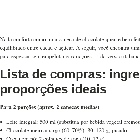
Nada conforta como uma caneca de chocolate quente bem feito:
equilibrado entre cacau e açúcar. A seguir, você encontra uma
para espessar sem empelotar e variações — da versão italian
Lista de compras: ingre
proporções ideais
Para 2 porções (aprox. 2 canecas médias)
Leite integral: 500 ml (substitua por bebida vegetal crem
Chocolate meio amargo (60–70%): 80–120 g, picado
Cacau em pó: 2 colheres de sopa (10–12 g)