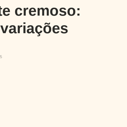
te cremoso:
 variações
5