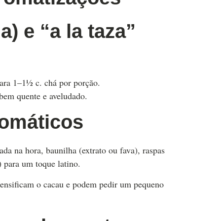
a) e “a la taza”
ara 1–1½ c. chá por porção.
bem quente e aveludado.
romáticos
ada na hora, baunilha (extrato ou fava), raspas
) para um toque latino.
ntensificam o cacau e podem pedir um pequeno