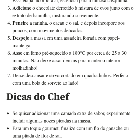
Essa etapa incorpora ar, essencial para a famosa casquinha.
Adicione
o chocolate derretido à mistura de ovos junto com o
extrato de baunilha, misturando suavemente.
Peneire
a farinha, o cacau e o sal, e depois incorpore aos
poucos, com movimentos delicados.
Despeje
a massa em uma assadeira forrada com papel-
manteiga.
Asse
em forno pré-aquecido a 180°C por cerca de 25 a 30
minutos. Não deixe assar demais para manter o interior
molhadinho!
sirva
Deixe descansar e
cortado em quadradinhos. Perfeito
com uma bola de sorvete ao lado!
Dicas do Chef
Se quiser adicionar uma camada extra de sabor, experimente
incluir algumas nozes picadas na massa.
Para um toque gourmet, finalize com um fio de ganache ou
uma pitada de flor de sal.