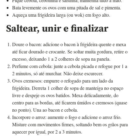
Pique cebola, cebolinha e salsinha; mantenha tudo à mão.
Bata levemente os ovos com uma pitada de sal e pimenta.
Aqueça uma frigideira larga (ou wok) em fogo alto.
Saltear, unir e finalizar
Doure o bacon: adicione o bacon à frigideira quente e mexa
até ficar dourado e crocante. Se soltar muita gordura, retire o
excesso, deixando 1 a 2 colheres de sopa na panela.
Perfume com cebola: junte a cebola picada e refogue por 1 a
2 minutos, só até murchar. Não deixe escurecer.
Ovos cremosos: empurre o refogado para um lado da
frigideira. Derreta 1 colher de sopa de manteiga no espaço
livre e despeje os ovos batidos. Mexa delicadamente, do
centro para as bordas, até ficarem úmidos e cremosos (quase
no ponto). Una ao bacon e cebola.
Incorpore o arroz: aumente o fogo e adicione o arroz frio.
Misture com movimentos firmes, soltando bem os grãos para
aquecer por igual, por 2 a 3 minutos.